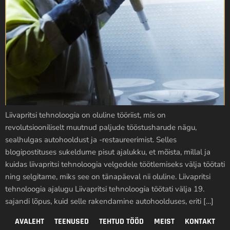
Liivapritsi tehnoloogia on oluline tööriist, mis on
revolutsiooniliselt muutnud paljude tööstusharude nägu,
sealhulgas autohooldust ja -restaureerimist. Selles
blogipostituses sukeldume pisut ajalukku, et mõista, millal ja
kuidas liivapritsi tehnoloogia velgedele töötlemiseks välja töötati
ning selgitame, miks see on tänapäeval nii oluline. Liivapritsi
tehnoloogia ajalugu Liivapritsi tehnoloogia töötati välja 19.
sajandi lõpus, kuid selle rakendamine autohoolduses, eriti […]
AVALEHT
TEENUSED
TEHTUD TÖÖD
MEIST
KONTAKT